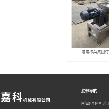
涪陵榨菜集团订
底部导航
网站冠军体育
关