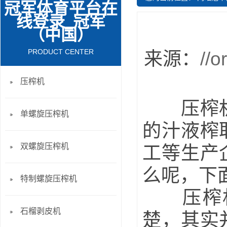
冠军体育平台在
线登录_冠军
（中国）
PRODUCT CENTER
来源：
//o
压榨机
压榨机优
单螺旋压榨机
的汁液榨
双螺旋压榨机
工等生产
么呢，下
特制螺旋压榨机
压榨机
石榴剥皮机
楚，其实