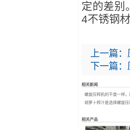
定的差别
4不锈钢
上一篇：
下一篇：
相关新闻
螺旋压榨机的干度一样，压
胡萝卜榨汁是选择螺旋压榨
相关产品