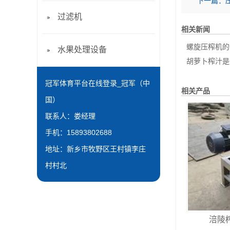
下一篇：
过滤机
相关新闻
螺旋压榨机的
水果处理设备
胡萝卜榨汁是
冠军体育平台在线登录_冠军（中
相关产品
国）
联系人：娄经理
手机：15893802688
地址：新乡市牧野区王村镇李庄
村村北
涪陵