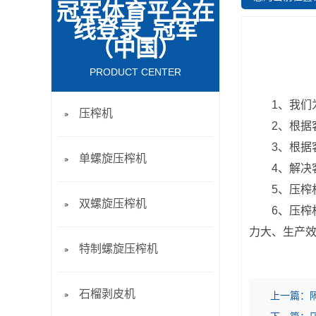
冠军体育平台在
线登录_冠军
（中国）
PRODUCT CENTER
1、我们为
压榨机
2、根据客
3、根据客
单螺旋压榨机
4、解决客
5、压榨机主
双螺旋压榨机
6、压榨机
力大、生产
特制螺旋压榨机
石榴剥皮机
上一篇：