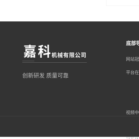
底部
网站冠
平台在
创新研发 质量可靠
视频中