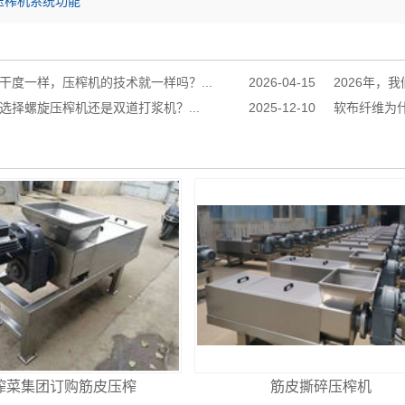
压榨机系统功能
干度一样，压榨机的技术就一样吗？...
2026-04-15
2026年，
选择螺旋压榨机还是双道打浆机？...
2025-12-10
软布纤维为什
榨菜集团订购筋皮压榨
筋皮撕碎压榨机