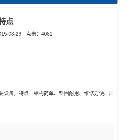
特点
5-08-26
点击：4081
要设备，特点：结构简单、坚固耐用、维修方便、压