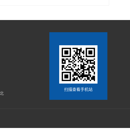
扫描查看手机站
北