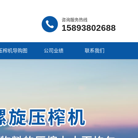
咨询服务热线
15893802688
压榨机导购图
公司业绩
联系我们