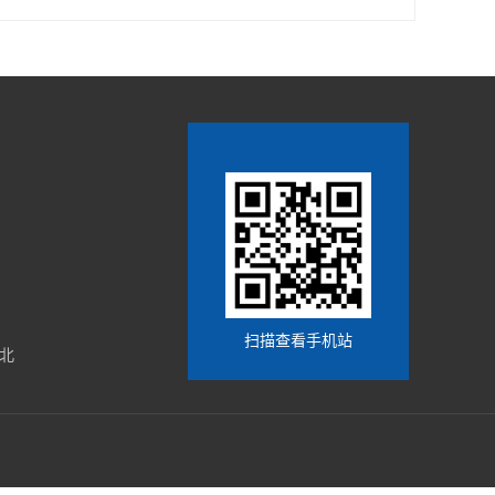
扫描查看手机站
北