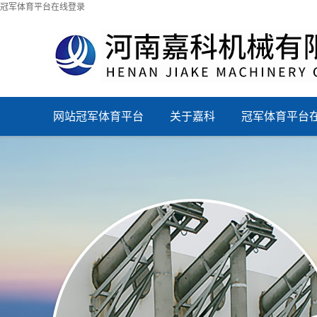
冠军体育平台在线登录
网站冠军体育平台
关于嘉科
冠军体育平台
在线登录
登录_冠军（
国）