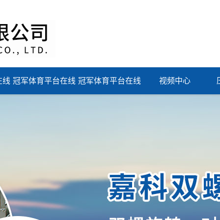
在线
冠军体育平台在线
冠军体育平台在线
视频中心
中
登录
登录_冠军（中
国）