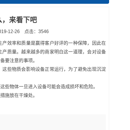
么，来看下吧
9-12-26
点击：3546
生产效率和质量是赢得客户好评的一种保障，因此在
生产质量。越来越多的商家明白这一道理，会对设备
设备要注意的事项。
这些物质会影响设备正常运行，为了避免出现沉淀
这些物体一旦进入设备可能会造成损坏和危险。
措施放在干燥处。