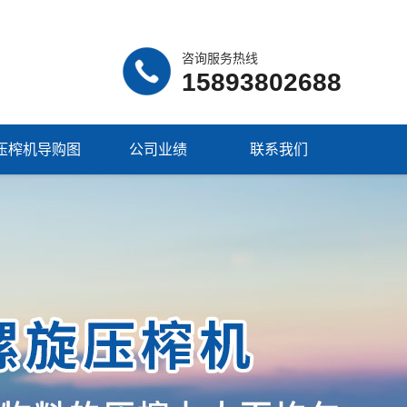
咨询服务热线
15893802688
压榨机导购图
公司业绩
联系我们