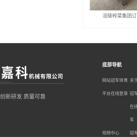
涪陵榨菜集团订
底部导航
网站冠军体育
关
平台在线登录
冠
创新研发 质量可靠
在
军
视频中心
冠