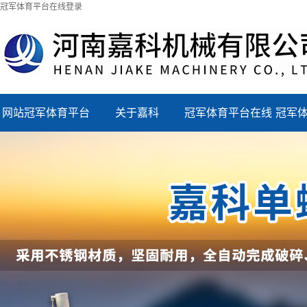
冠军体育平台在线登录
网站冠军体育平台
关于嘉科
冠军体育平台在线
冠军
在线登录
登录_冠军（中
国）