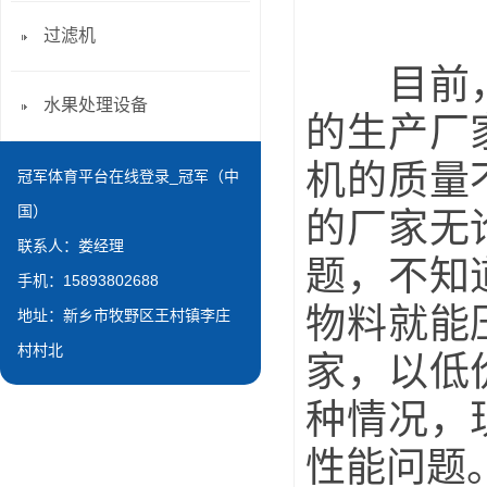
过滤机
目前，随
水果处理设备
的生产厂
机的质量
冠军体育平台在线登录_冠军（中
国）
的厂家无
联系人：娄经理
题，不知
手机：15893802688
物料就能
地址：新乡市牧野区王村镇李庄
村村北
家，以低
种情况，
性能问题