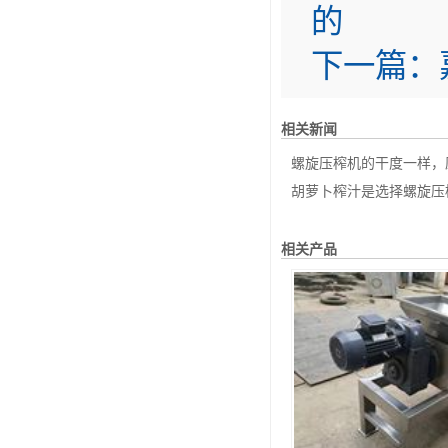
的
下一篇：
相关新闻
螺旋压榨机的干度一样，压
胡萝卜榨汁是选择螺旋压榨
相关产品