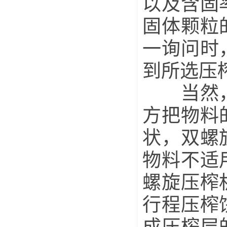
以及含固
固体颗粒
一询问时
到所选压
当然，以
方把物料
状，双螺
物料不适
螺旋压榨
行程压榨