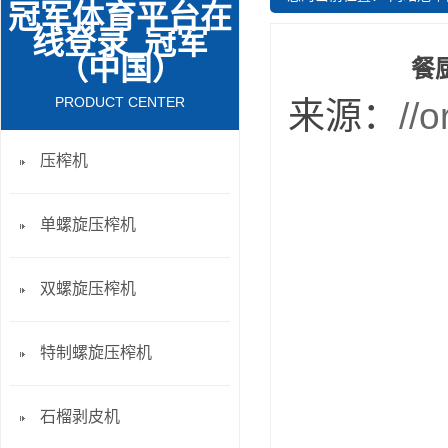
冠军体育平台在
线登录_冠军
（中国）
餐
PRODUCT CENTER
来源：
//
压榨机
单螺旋压榨机
双螺旋压榨机
特制螺旋压榨机
石榴剥皮机