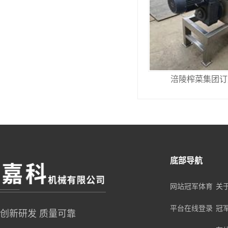
涪陵榨菜集团订
底部导航
网站冠军体育
关
平台在线登录
冠
创新研发 质量可靠