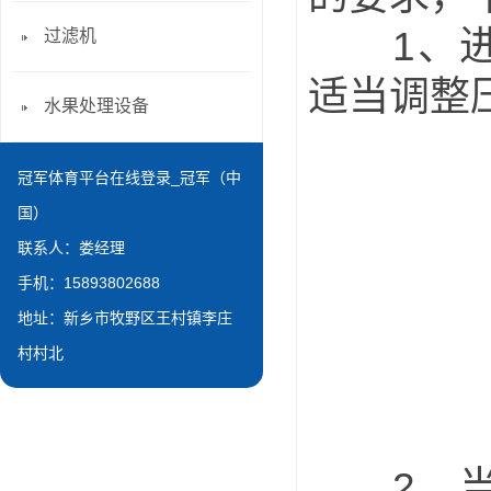
1、进料
过滤机
适当调整
水果处理设备
冠军体育平台在线登录_冠军（中
国）
联系人：娄经理
手机：15893802688
地址：新乡市牧野区王村镇李庄
村村北
2、当渣