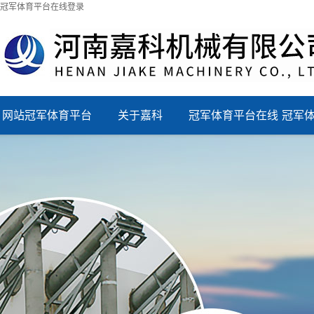
冠军体育平台在线登录
网站冠军体育平台
关于嘉科
冠军体育平台在线
冠军
在线登录
登录_冠军（中
国）