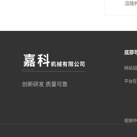
涪陵
底部
网站冠
平台在
创新研发 质量可靠
视频中