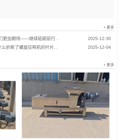
+ 更多
我们更加期待——继续砥砺前行...
2025-12-30
么折断了螺旋压榨机的叶片...
2025-12-04
+ 更多