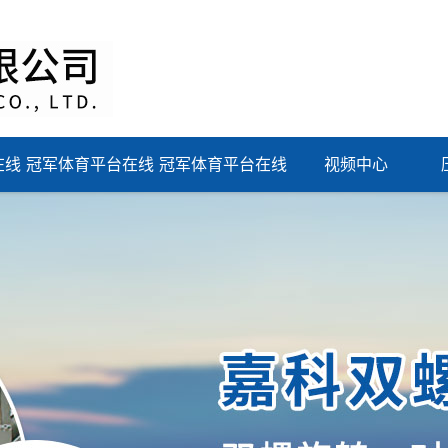
在线
冠军体育平台在线
冠军体育平台在线
视频中心
中
登录
登录_冠军（中
国）