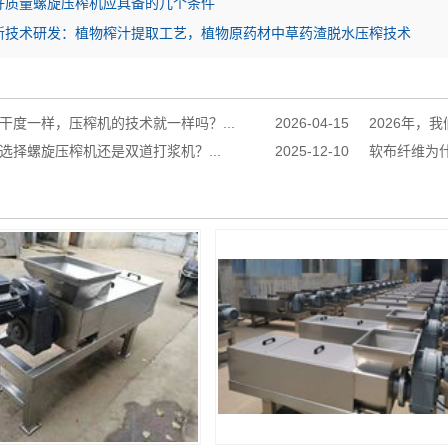
好质量螺旋压榨机应具备的几个条件
新技术研发：植物榨汁提取工艺，植物原药材中草药渣脱水压榨技术
干度一样，压榨机的技术就一样吗？...
2026-04-15
2026年，
选择螺旋压榨机还是双道打浆机？...
2025-12-10
软布纤维为什