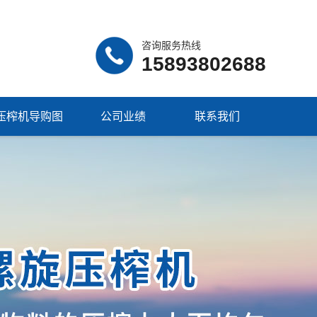
咨询服务热线
15893802688
压榨机导购图
公司业绩
联系我们