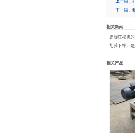
上一篇：
下一篇：
相关新闻
螺旋压榨机的
胡萝卜榨汁是
相关产品