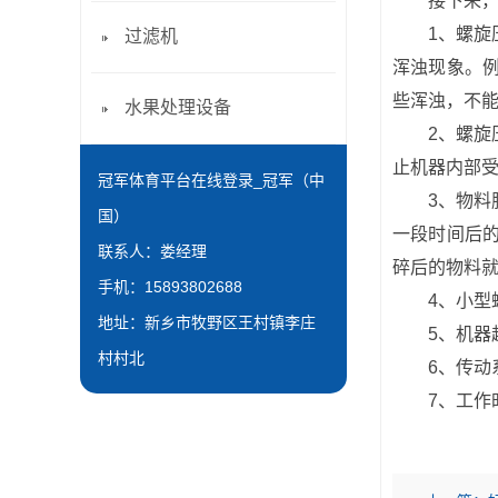
接下来，再
1、螺旋压
过滤机
浑浊现象。例
些浑浊，不
水果处理设备
2、螺旋压
止机器内部
冠军体育平台在线登录_冠军（中
3、物料脱
国）
一段时间后
联系人：娄经理
碎后的物料就比
手机：15893802688
4、小型螺
地址：新乡市牧野区王村镇李庄
5、机器超
村村北
6、传动系
7、工作时