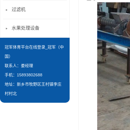
过滤机
水果处理设备
冠军体育平台在线登录_冠军（中
国）
联系人：娄经理
手机：15893802688
地址：新乡市牧野区王村镇李庄
村村北