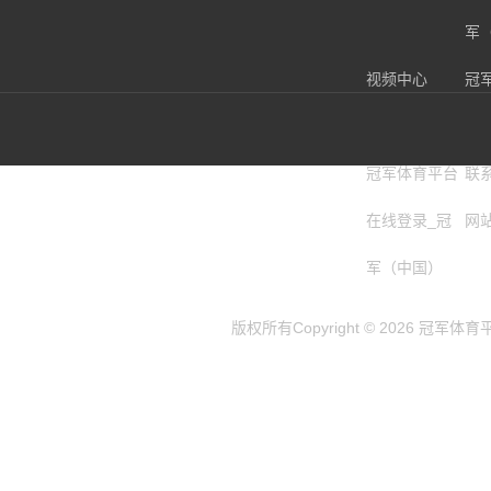
军
视频中心
冠
在
冠军体育平台
联
在线登录_冠
网
军（中国）
版权所有Copyright © 2026