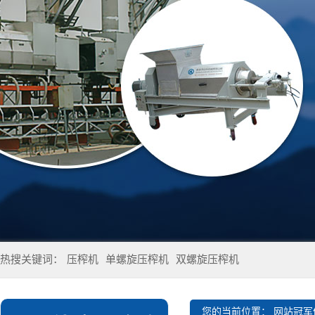
热搜关键词：
压榨机
单螺旋压榨机
双螺旋压榨机
您的当前位置：
网站冠军