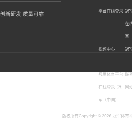
平台在线登录
冠
创新研发 质量可靠
在
军
视频中心
冠
在
冠军体育平台
联
在线登录_冠
网
军（中国）
版权所有Copyright © 2026