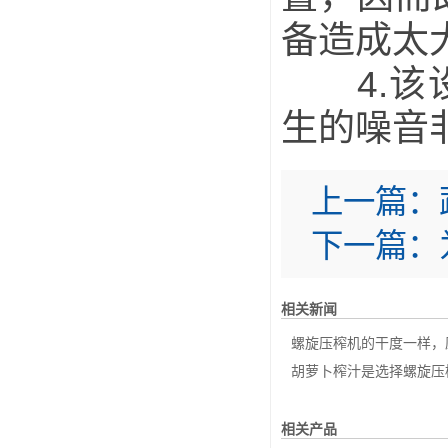
备造成太
4.该设
生的噪音
上一篇：
下一篇：
相关新闻
螺旋压榨机的干度一样，压
胡萝卜榨汁是选择螺旋压榨
相关产品