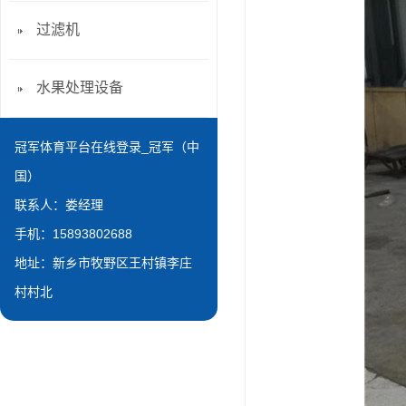
过滤机
水果处理设备
冠军体育平台在线登录_冠军（中
国）
联系人：娄经理
手机：15893802688
地址：新乡市牧野区王村镇李庄
村村北