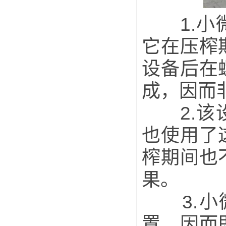
1.小微
它在压榨
设备后在
成，因而
2.该设
也使用了
榨期间也
果。
3.小微
置，因而