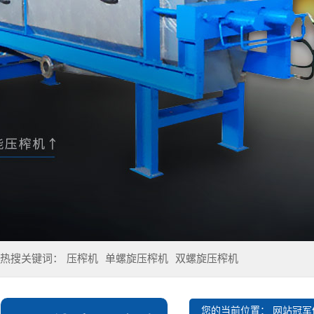
热搜关键词：
压榨机
单螺旋压榨机
双螺旋压榨机
您的当前位置：
网站冠军