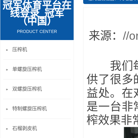
冠军体育平台在
线登录_冠军
（中国）
PRODUCT CENTER
来源：
//
压榨机
我们每天
单螺旋压榨机
供了很多
双螺旋压榨机
益处。在
是一台非
特制螺旋压榨机
榨效果非
石榴剥皮机