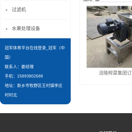
过滤机
水果处理设备
冠军体育平台在线登录_冠军（中
国）
联系人：娄经理
涪陵榨菜集团订
手机：15893802688
地址：新乡市牧野区王村镇李庄
村村北