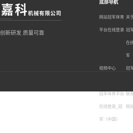
底部导航
网站冠军体育
关
平台在线登录
冠
创新研发 质量可靠
在
军
视频中心
冠
在
冠军体育平台
联
在线登录_冠
网
军（中国）