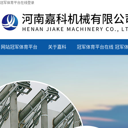
冠军体育平台在线登录
网站冠军体育平台
关于嘉科
冠军体育平台在线
冠军
在线登录
登录_冠军（中
国）