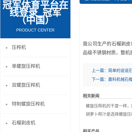
冠军体育平台在
线登录_冠军
（中国）
PRODUCT CENTER
我公司生产的石榴剥皮机
压榨机
品级不锈钢材质，整机
单螺旋压榨机
上一篇：
简单的说说
下一篇：
嘉科机械石
双螺旋压榨机
相关新闻
特制螺旋压榨机
螺旋压榨机的干度一样，压
胡萝卜榨汁是选择螺旋压榨
石榴剥皮机
相关产品