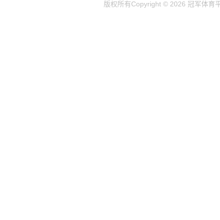
版权所有Copyright © 2026