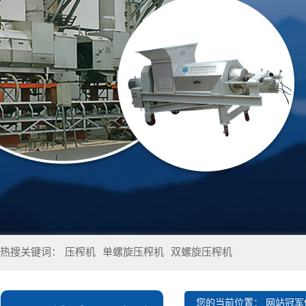
热搜关键词：
压榨机
单螺旋压榨机
双螺旋压榨机
您的当前位置：
网站冠军