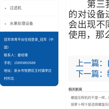
第三我
过滤机
的对设备
会出现不
水果处理设备
使用，那
冠军体育平台在线登录_冠军（中
国）
联系人：娄经理
上一篇：
手机：15893802688
地址：新乡市牧野区王村镇李庄
下一篇：
村村北
相关新闻
螺旋压榨机的干度一样，压
胡萝卜榨汁是选择螺旋压榨