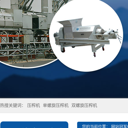
热搜关键词：
压榨机
单螺旋压榨机
双螺旋压榨机
您的当前位置：
网站冠军