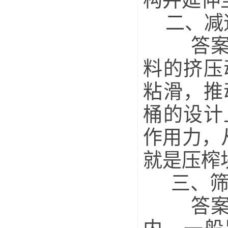
构并延伸
二、减速
答案为
料的挤压
粘滑，推
桶的设计
作用力，
就是压榨
三、筛桶
答案为