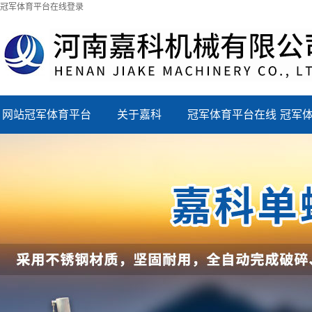
冠军体育平台在线登录
网站冠军体育平台
关于嘉科
冠军体育平台在线
冠军
在线登录
登录_冠军（中
国）