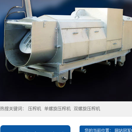
热搜关键词：
压榨机
单螺旋压榨机
双螺旋压榨机
您的当前位置：
网站冠军