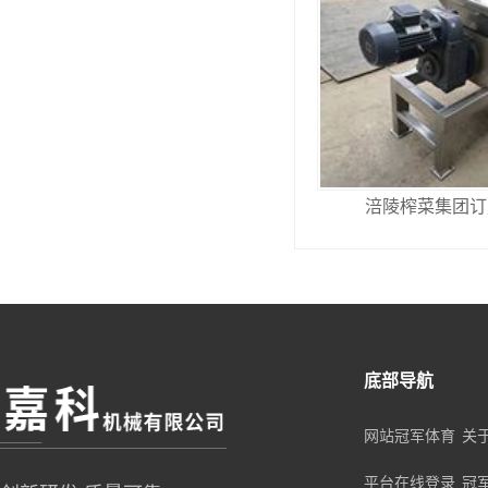
涪陵榨菜集团订
底部导航
网站冠军体育
关
平台在线登录
冠