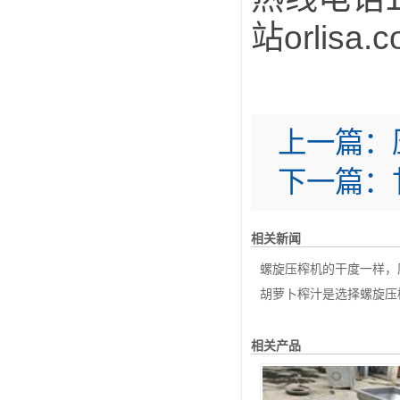
站orlisa.
上一篇：
下一篇：
相关新闻
螺旋压榨机的干度一样，压
胡萝卜榨汁是选择螺旋压榨
相关产品