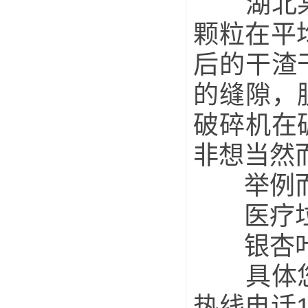
湖北某公
颗粒在平
后的干渣
的缝隙，
破碎机在
非想当然
举例而言
医疗垃圾
银杏叶压
具体您的
热线电话1