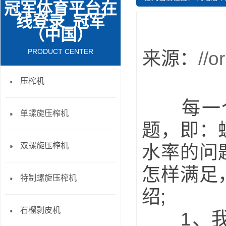
冠军体育平台在
线登录_冠军
（中国）
PRODUCT CENTER
来源：
//o
压榨机
每一个
单螺旋压榨机
题，即：
双螺旋压榨机
水率的问
怎样满足
特制螺旋压榨机
绍;
石榴剥皮机
1、我公