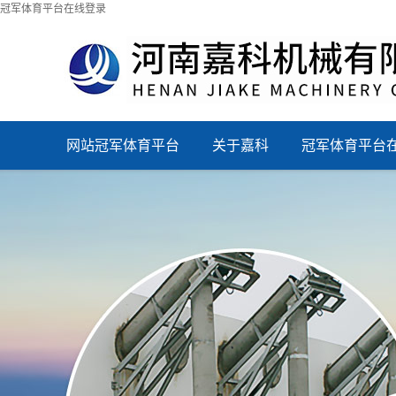
冠军体育平台在线登录
网站冠军体育平台
关于嘉科
冠军体育平台
在线登录
登录_冠军（
国）