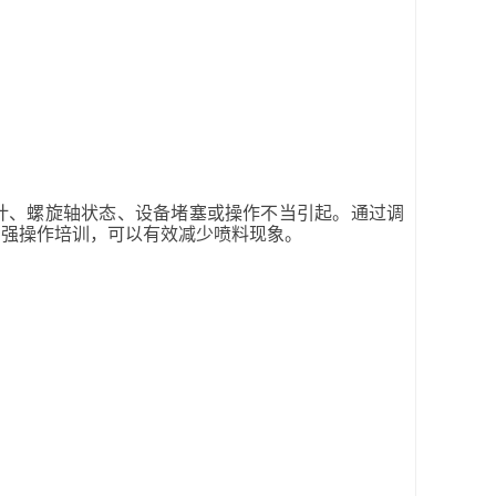
计、螺旋轴状态、设备堵塞或操作不当引起。通过调
加强操作培训，可以有效减少喷料现象。