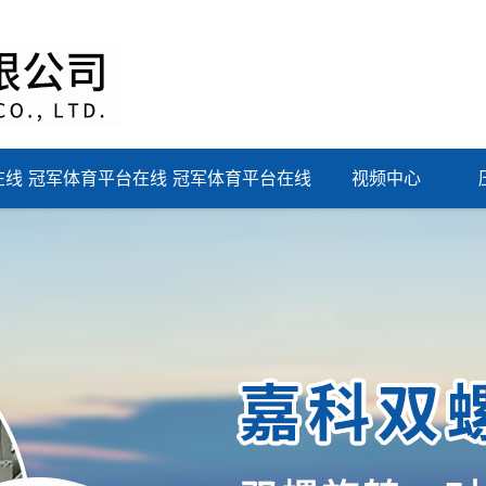
在线
冠军体育平台在线
冠军体育平台在线
视频中心
中
登录
登录_冠军（中
国）