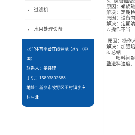
5、
螺旋轴磨
原因：螺旋
过滤机
解决：定期
原因：设备
解决：定期
水果处理设备
7.
操作不当
原因：操作
解决：加强
冠军体育平台在线登录_冠军（中
8.
总结
喷料问
国）
整进料速度
联系人：娄经理
手机：15893802688
地址：新乡市牧野区王村镇李庄
村村北