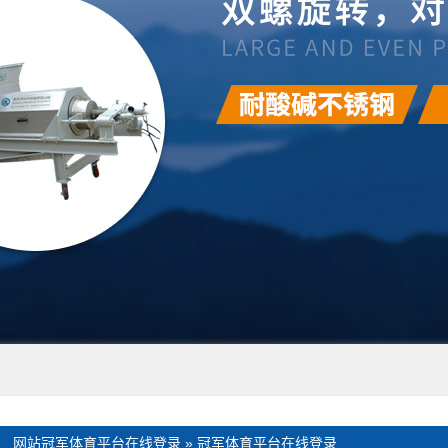
：
网站冠军体育平台在线登录
»
冠军体育平台在线登录