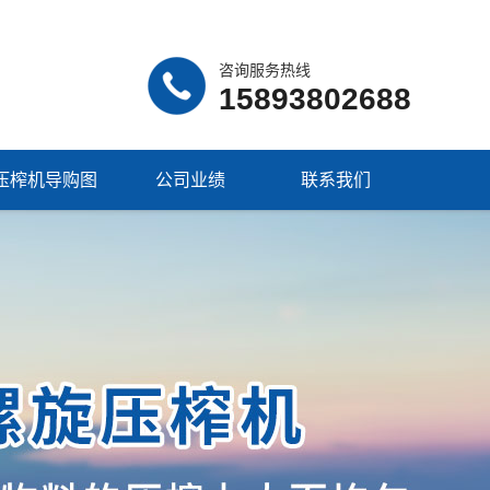
咨询服务热线
15893802688
压榨机导购图
公司业绩
联系我们