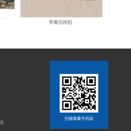
苹果压榨机
扫描查看手机站
北