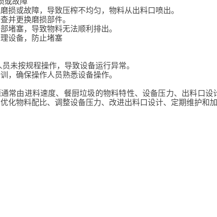
损或故障
轴磨损或故障，导致压榨不均匀，物料从出料口喷出。
检查并更换磨损部件
。
内部堵塞，导致物料无法顺利排出。
清理设备，防止堵
塞
人员未按规程操作，导致设备运行异常。
培训，确保操作人员熟悉设备操作。
题通常由进料速度、
餐厨垃圾的
物料特性、设备压力、出料口设
、优化物料配比、调整设备压力、改进出料口设计、定期维护和