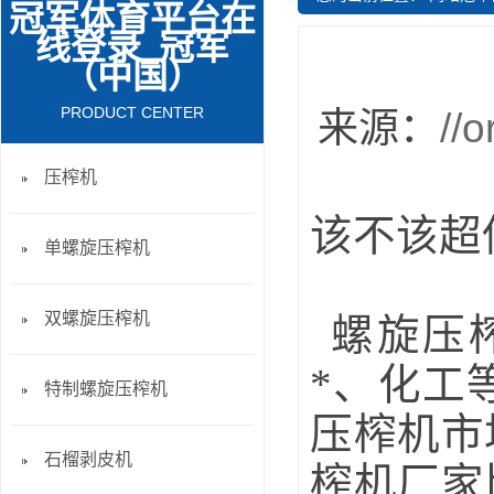
冠军体育平台在
线登录_冠军
（中国）
PRODUCT CENTER
来源：
//
压榨机
该不该超
单螺旋压榨机
双螺旋压榨机
螺旋压
*、化工
特制螺旋压榨机
压榨机市
石榴剥皮机
榨机厂家