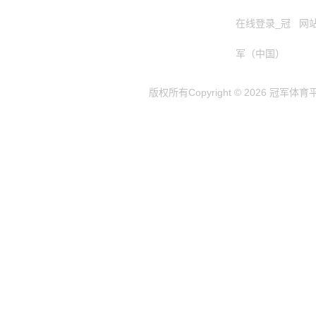
在线登录_冠
网
军（中国）
版权所有Copyright © 2026