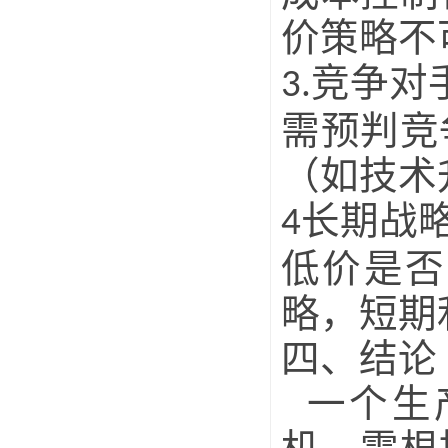
价策略不
竞争对
3.
需预判竞
（如技术
长期战
4
低价是否
略，短期
四、结论
一个生