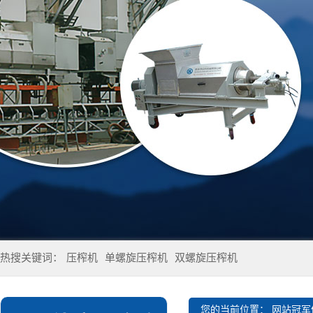
热搜关键词：
压榨机
单螺旋压榨机
双螺旋压榨机
您的当前位置：
网站冠军