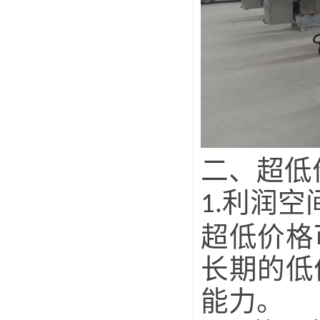
二、超低
利润空
1.
超低价格
长期的低
能力。