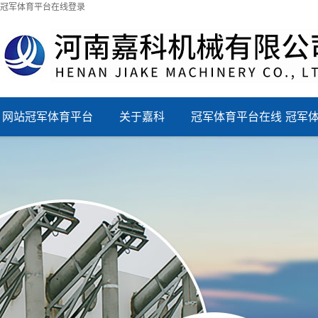
冠军体育平台在线登录
网站冠军体育平台
关于嘉科
冠军体育平台在线
冠军
在线登录
登录_冠军（中
国）