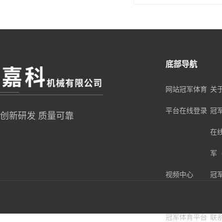
底部导航
网站冠军体育
关
平台在线登录
冠
创新研发 质量可靠
在
军
视频中心
冠
在
冠军体育平台
联