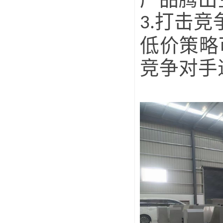
打击竞
3.
低价策略
竞争对手