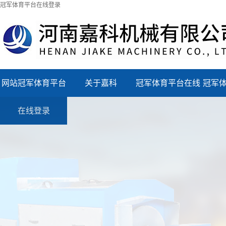
冠军体育平台在线登录
网站冠军体育平台
关于嘉科
冠军体育平台在线
冠军
在线登录
登录_冠军（中
国）