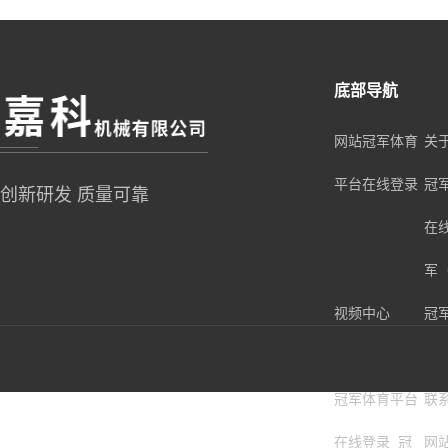
底部导航
网站冠军体育
关
平台在线登录
冠
创新研发 质量可靠
在
军
视频中心
冠
在
冠军体育平台
联
在线登录_冠
网