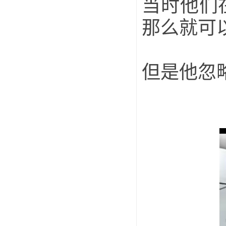
当时
他们
那么就可
但是他忽