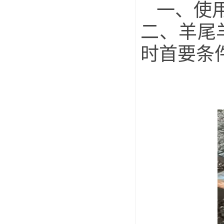
一、使
二、
羊尾
时首要条