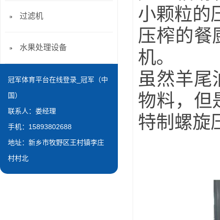
小颗粒的
过滤机
压榨的餐
水果处理设备
机。
虽然羊尾
冠军体育平台在线登录_冠军（中
物料，但
国）
联系人：娄经理
特制螺旋
手机：15893802688
地址：新乡市牧野区王村镇李庄
村村北