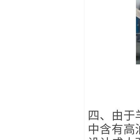
四、
由于
中含有高