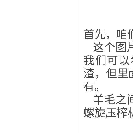
首先，咱
这个图
我们可以
渣，
但里
有。
羊毛之
螺旋压榨