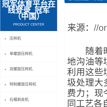
冠军体育平台在
线登录_冠军
（中国）
PRODUCT CENTER
来源：
//o
压榨机
随着时代
单螺旋压榨机
地沟油等
双螺旋压榨机
利用这些
圾处理大
特制螺旋压榨机
费力；现
石榴剥皮机
同工艺各