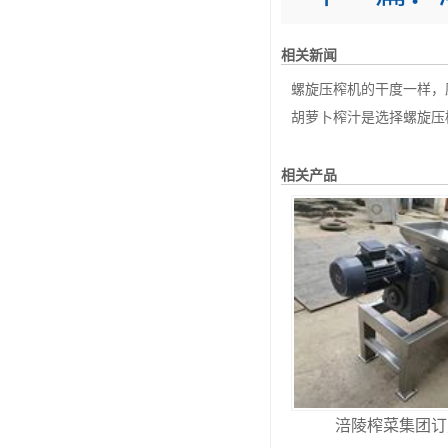
相关新闻
螺旋压榨机的干度一样，压
胡萝卜榨汁是选择螺旋压榨
相关产品
涪陵榨菜集团订