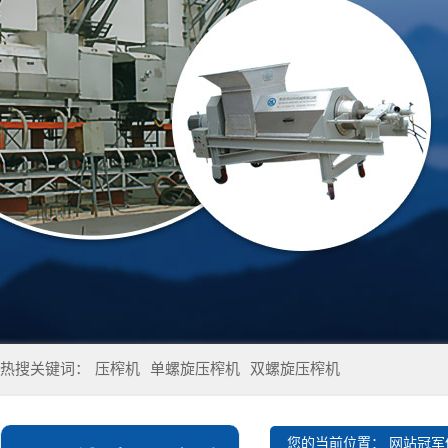
热搜关键词：
压榨机
单螺旋压榨机
双螺旋压榨机
您的当前位置：
网站冠军