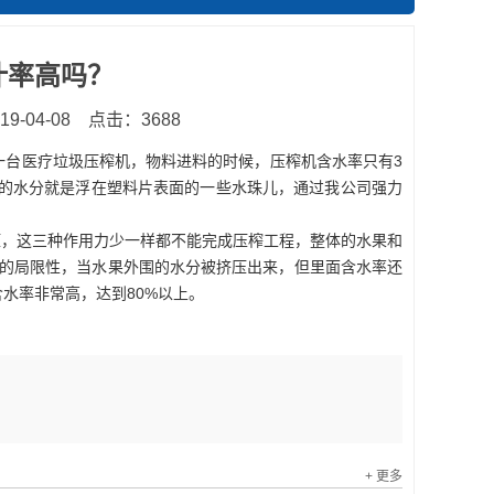
汁率高吗？
-04-08
点击：3688
台医疗垃圾压榨机，物料进料的时候，压榨机含水率只有3
存的水分就是浮在塑料片表面的一些水珠儿，通过我公司强力
压，这三种作用力少一样都不能完成压榨工程，整体的水果和
定的局限性，当水果外围的水分被挤压出来，但里面含水率还
水率非常高，达到80%以上。
+ 更多