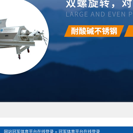
：
网站冠军体育平台在线登录
»
冠军体育平台在线登录