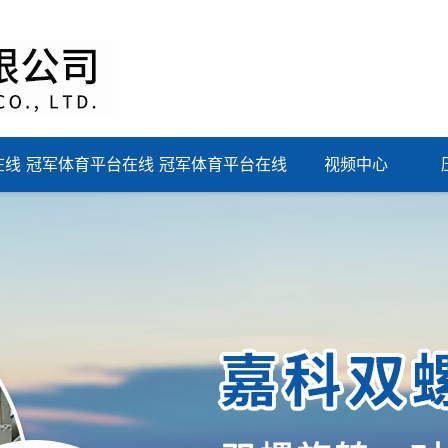
在线
冠军体育平台在线
冠军体育平台在线
视频中心
中
登录
登录_冠军（中
国）