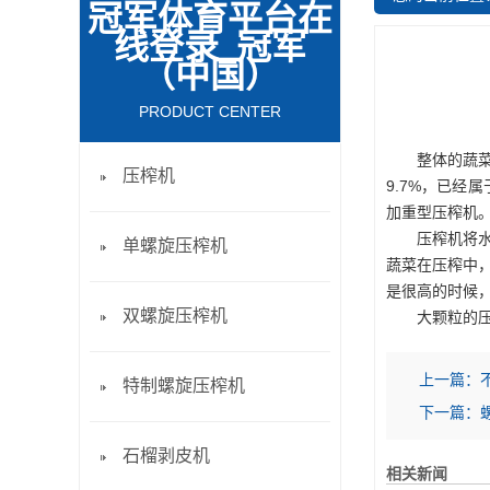
冠军体育平台在
线登录_冠军
（中国）
PRODUCT CENTER
整体的蔬菜和
压榨机
9.7%，已
加重型压榨机
压榨机将水分
单螺旋压榨机
蔬菜在压榨中
是很高的时候，
双螺旋压榨机
大颗粒的压榨
上一篇：
特制螺旋压榨机
下一篇：
石榴剥皮机
相关新闻