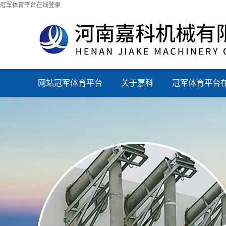
冠军体育平台在线登录
网站冠军体育平台
关于嘉科
冠军体育平台
在线登录
登录_冠军（
国）