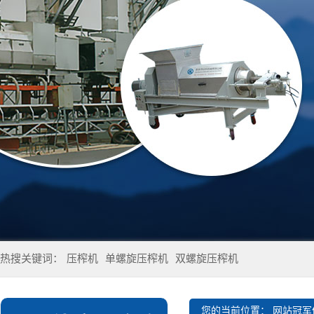
热搜关键词：
压榨机
单螺旋压榨机
双螺旋压榨机
您的当前位置：
网站冠军