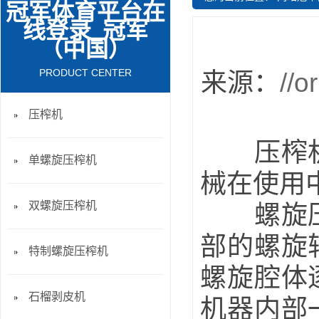
冠军体育平台在
线登录_冠军
（中国）
PRODUCT CENTER
来源：
//o
压榨机
压榨机的
单螺旋压榨机
械在使用
双螺旋压榨机
螺旋压榨
部的螺旋
特制螺旋压榨机
螺旋腔体
石榴剥皮机
机器内部