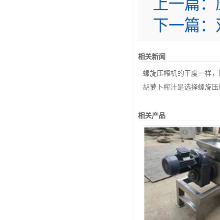
上一篇：
下一篇：
相关新闻
螺旋压榨机的干度一样，压
胡萝卜榨汁是选择螺旋压榨
相关产品