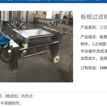
板框过滤
产品类别：
过
产品描述：
板框
制作。2占地面
手动操作改成
加而加大，选
订购热线：
158
（精滤机）的优点：
级不锈钢制作。