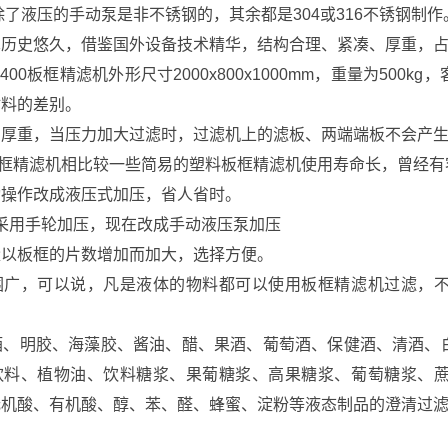
液压的手动泵是非不锈钢的，其余都是304或316不锈钢制
术历史悠久，借鉴国外设备技术精华，结构合理、紧凑、厚重，
400板框精滤机外形尺寸2000x800x1000mm，重量为50
材料的差别。
构厚重，当压力加大过滤时，过滤机上的滤板、两端端板不会产
精滤机相比较一些简易的塑料板框精滤机使用寿命长，曾经有
动操作改成液压式加压，省人省时。
用手轮加压，现在改成手动液压泵加压
量以板框的片数增加而加大，选择方便。
围广，可以说，凡是液体的物料都可以使用板框精滤机过滤，
酒、明胶、海藻胶、酱油、醋、果酒、葡萄酒、保健酒、清酒、
饮料、植物油、饮料糖浆、果葡糖浆、高果糖浆、葡萄糖浆、
无机酸、有机酸、醇、苯、醛、蜂蜜、淀粉等液态制品的澄清过