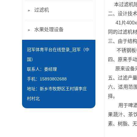
本过滤机除了
过滤机
二、设计技
41片400x
水果处理设备
同的过滤机
三、由于结
冠军体育平台在线登录_冠军（中
不锈钢板框
国）
四、原来手
原来设备采
联系人：娄经理
五、过滤产
手机：15893802688
六、适用范
地址：新乡市牧野区王村镇李庄
择。
村村北
用于啤
果蔬汁、茶
素、树脂、