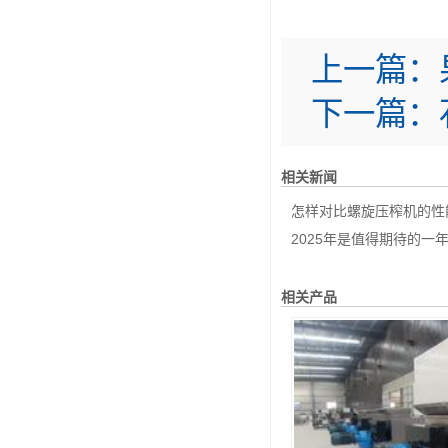
上一篇：
下一篇：
相关新闻
怎样对比螺旋压榨机的性能
2025年是值得期待的一年.
相关产品