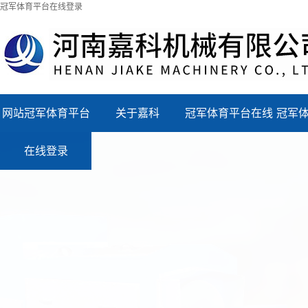
冠军体育平台在线登录
网站冠军体育平台
关于嘉科
冠军体育平台在线
冠军
在线登录
登录_冠军（中
国）