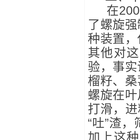
在200
了螺旋强
种装置，
其他对这
验，事实
榴籽、桑
螺旋在叶
打滑，进
“吐”渣
加上这种