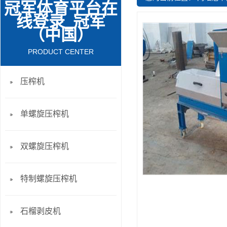
冠军体育平台在
线登录_冠军
（中国）
PRODUCT CENTER
压榨机
单螺旋压榨机
双螺旋压榨机
特制螺旋压榨机
石榴剥皮机