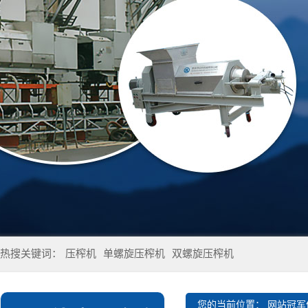
热搜关键词：
压榨机
单螺旋压榨机
双螺旋压榨机
您的当前位置：
网站冠军