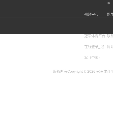
军
视频中心
冠
在
冠军体育平台
联
在线登录_冠
网
军（中国）
版权所有Copyright © 2026