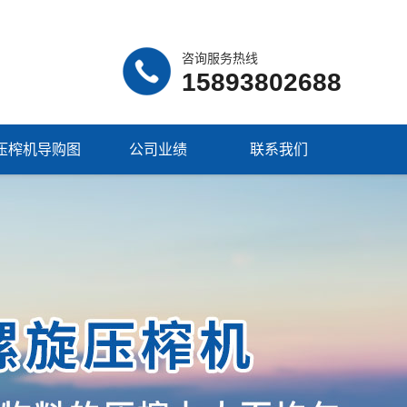
咨询服务热线
15893802688
压榨机导购图
公司业绩
联系我们