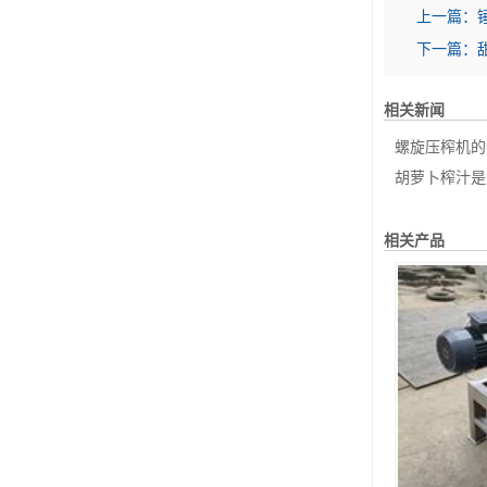
上一篇：
下一篇：
相关新闻
螺旋压榨机的
胡萝卜榨汁是
相关产品