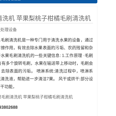
清洗机 苹果梨桃子柑橘毛刷清洗机
果处理设备
果毛刷清洗机是一种专门用于清洗水果的设备，通过
摩擦作用，有效去除水果表面的污垢、农药残留和杂
水果毛刷清洗机的一些关键信息: 1.工作原理 ·毛刷
装有多个旋转毛刷，水果在输送带上移动时，毛刷会
去除表面的污垢。 喷淋系统:清洗过程中，喷淋系
清洗液，帮助进一步清洁7果。 风干或烘干:部分设
烘干功能，
果毛刷清洗机 苹果梨桃子柑橘毛刷清洗机
93802688