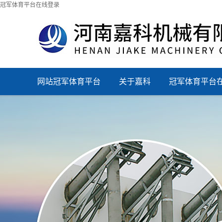
冠军体育平台在线登录
网站冠军体育平台
关于嘉科
冠军体育平台
在线登录
登录_冠军（
国）