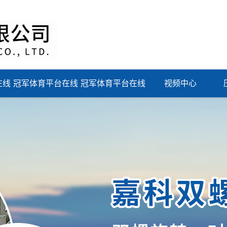
在线
冠军体育平台在线
冠军体育平台在线
视频中心
中
登录
登录_冠军（中
国）