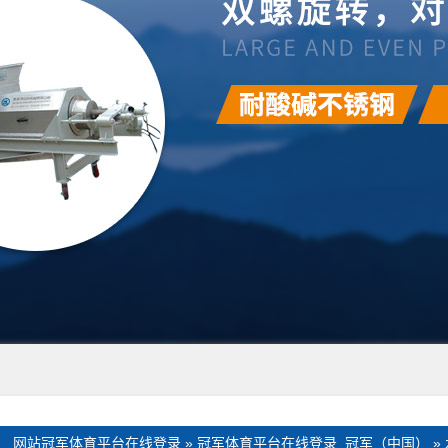
：
网站冠军体育平台在线登录
»
冠军体育平台在线登录_冠军（中国）
»