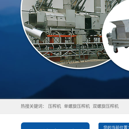
热搜关键词：
压榨机
单螺旋压榨机
双螺旋压榨机
您的当前位置