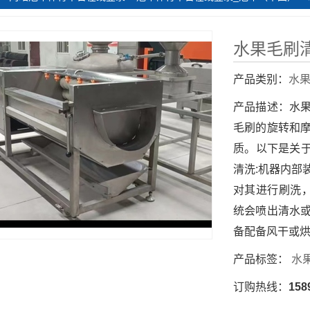
水果毛刷
产品类别：
水
产品描述：
水
毛刷的旋转和
质。以下是关于
清洗:机器内部
对其进行刷洗，
统会喷出清水或
备配备风干或
产品标签：
水
订购热线：
158