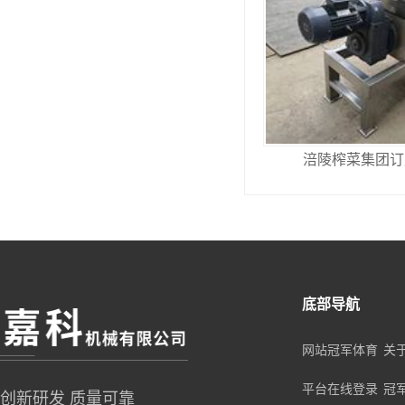
涪陵榨菜集团订
底部导航
网站冠军体育
关
平台在线登录
冠
创新研发 质量可靠