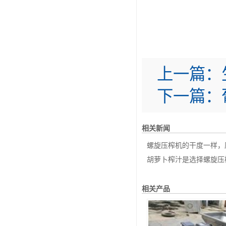
上一篇：
下一篇：
相关新闻
螺旋压榨机的干度一样，压
胡萝卜榨汁是选择螺旋压榨
相关产品