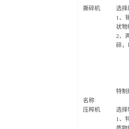
撕碎机
选择
1、
状物
2、
碎，
特制
名称
压榨机
选择
1、
质物