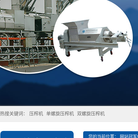
热搜关键词：
压榨机
单螺旋压榨机
双螺旋压榨机
您的当前位置：
网站冠军