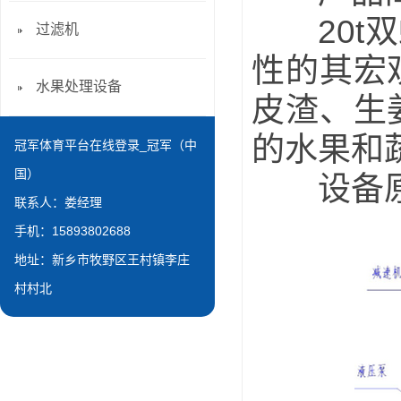
20t双
过滤机
性的其宏
水果处理设备
皮渣、生
的水果和
冠军体育平台在线登录_冠军（中
国）
设备原
联系人：娄经理
手机：15893802688
地址：新乡市牧野区王村镇李庄
村村北