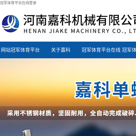
冠军体育平台在线登录
网站冠军体育平台
关于嘉科
冠军体育平台在线
冠军
在线登录
登录_冠军（中
国）