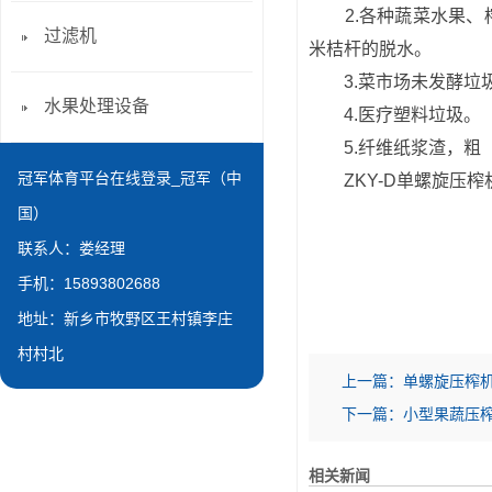
2.各种蔬菜水果、榨
过滤机
米桔杆的脱水。
3.菜市场未发酵垃
水果处理设备
4.医疗塑料垃圾。
5.纤维纸浆渣，粗（
冠军体育平台在线登录_冠军（中
ZKY-D单螺旋压榨
国）
联系人：娄经理
手机：15893802688
地址：新乡市牧野区王村镇李庄
村村北
上一篇：
单螺旋压榨
下一篇：
小型果蔬压
相关新闻