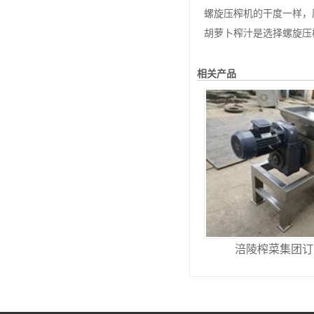
螺旋压榨机的干度一样，压
胡萝卜榨汁是选择螺旋压榨
相关产品
涪陵榨菜集团订