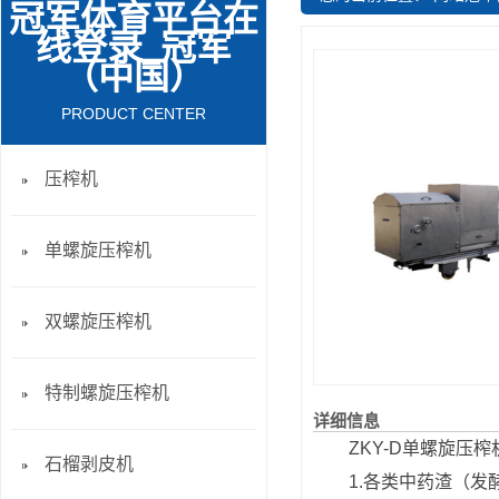
冠军体育平台在
线登录_冠军
（中国）
PRODUCT CENTER
压榨机
单螺旋压榨机
双螺旋压榨机
特制螺旋压榨机
详细信息
ZKY-D单螺旋压榨
石榴剥皮机
1.各类中药渣（发酵