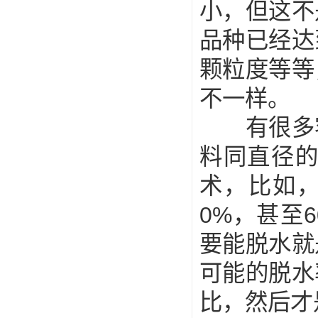
小，但这不
品种已经达
颗粒度等等
不一样。
有很多客
料同直径
术，比如，
0%，甚至
要能脱水就
可能的脱水
比，然后才