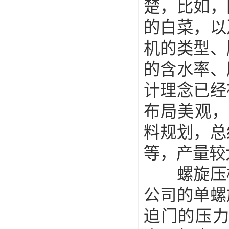
楚，比如，
的白菜，以
机的类型、
的含水率、
计理念已经
布局美观，
料规划，总
等，产量较
螺旋压榨
公司的单螺
迫门的压