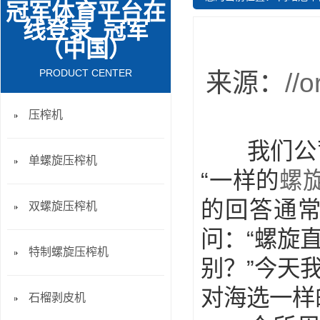
冠军体育平台在
线登录_冠军
（中国）
PRODUCT CENTER
来源：
//
压榨机
我们公司
单螺旋压榨机
“一样的
螺
的回答通常
双螺旋压榨机
问：“螺旋
特制螺旋压榨机
别？”今天
对海选一样
石榴剥皮机