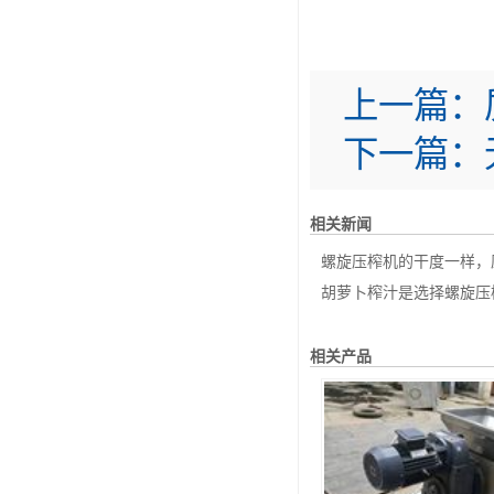
上一篇：
下一篇：
相关新闻
螺旋压榨机的干度一样，压
胡萝卜榨汁是选择螺旋压榨
相关产品