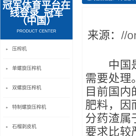
冠军体育平台在
线登录_冠军
（中国）
PRODUCT CENTER
来源：
//
压榨机
中国是较
单螺旋压榨机
需要处理
双螺旋压榨机
目前国内
肥料，因
特制螺旋压榨机
分药渣属
石榴剥皮机
要求比较