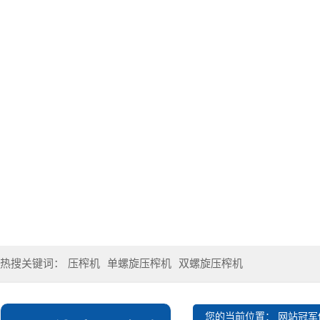
热搜关键词：
压榨机
单螺旋压榨机
双螺旋压榨机
您的当前位置：
网站冠军