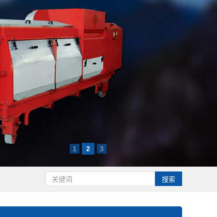
1
2
3