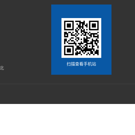
扫描查看手机站
北