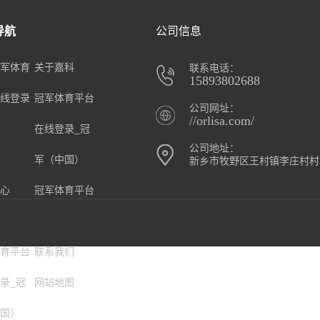
导航
公司信息
军体育
关于嘉科
联系电话：
15893802688
线登录
冠军体育平台
公司网址：
//orlisa.com/
在线登录_冠
公司地址：
军（中国）
新乡市牧野区王村镇李庄村村
心
冠军体育平台
在线登录
育平台
联系我们
录_冠
网站地图
国）