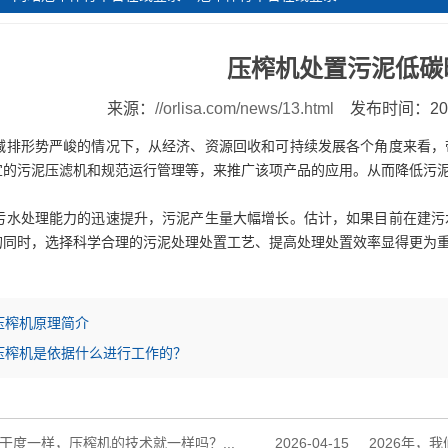
压榨机处置污泥低碳
来源：
//orlisa.com/news/13.html
发布时间：2015
排形势严峻的情况下，从经济、资源回收和可持续发展各个角度来看，
宜的污泥压滤机和规范运行管理等，来推广该项产品的应用。从而降低污
水处理能力的迅速提升，污泥产生量大幅增长。估计，如果目前在建污
的同时，选择科学合理的污泥处理处置工艺、提高处理处置效率显得更为
压榨机原理简介
压榨机是依据什么进行工作的？
干度一样，压榨机的技术就一样吗？...
2026-04-15
2026年，