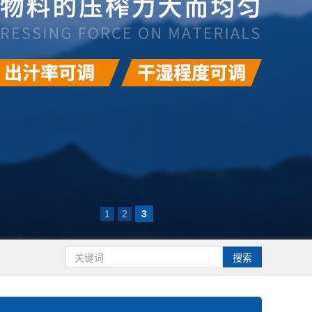
1
2
3