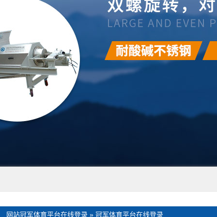
：
网站冠军体育平台在线登录
»
冠军体育平台在线登录