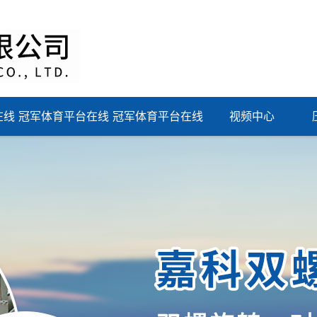
在线
冠军体育平台在线
冠军体育平台在线
视频中心
中
登录
登录_冠军（中
国）