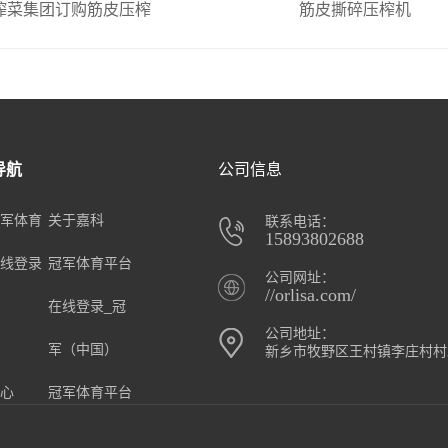
榨菜集团订购筋皮压榨
筋皮撕碎压榨机
导航
公司信息
军体育
关于嘉科
联系电话：
15893802688
线登录
冠军体育平台
公司网址：
//orlisa.com/
在线登录_冠
公司地址：
军（中国）
新乡市牧野区王村镇李庄村村
心
冠军体育平台
在线登录