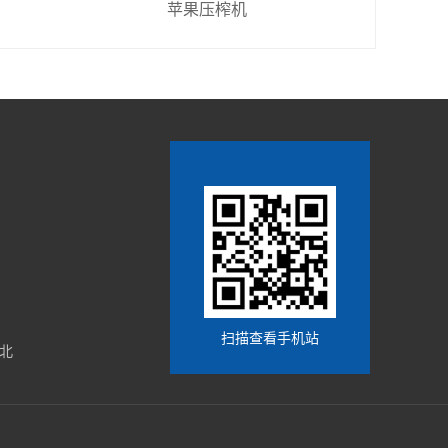
苹果压榨机
扫描查看手机站
北