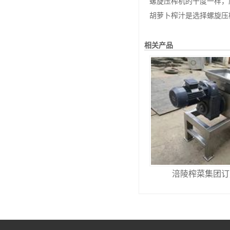
螺旋压榨机的干度一样，压
胡萝卜榨汁是选择螺旋压榨
相关产品
涪陵榨菜集团订