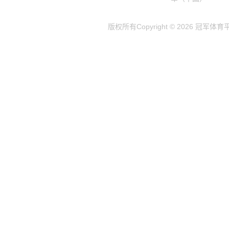
版权所有Copyright © 2026