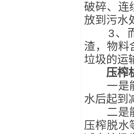
破碎、连
放到污水
3、而
渣，物料
垃圾的运
压榨
一是能达
水后起到
二是能减
压榨脱水