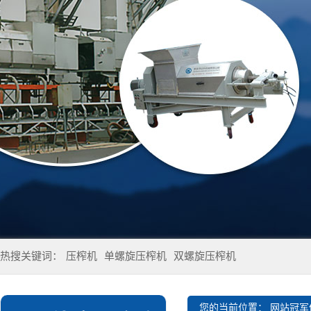
热搜关键词：
压榨机
单螺旋压榨机
双螺旋压榨机
您的当前位置：
网站冠军