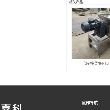
相关产品
涪陵榨菜集团订
底部导航