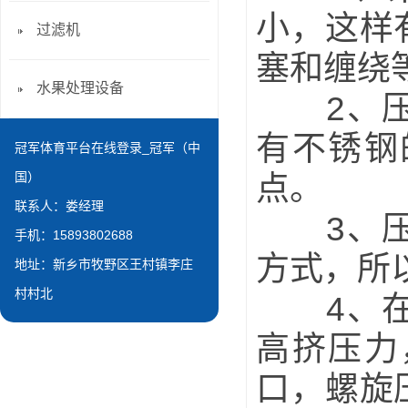
小，这样
过滤机
塞和缠绕
水果处理设备
2、压榨
有不锈钢
冠军体育平台在线登录_冠军（中
国）
点。
联系人：娄经理
3、压榨
手机：15893802688
方式，所
地址：新乡市牧野区王村镇李庄
村村北
4、在压
高挤压力
口，螺旋