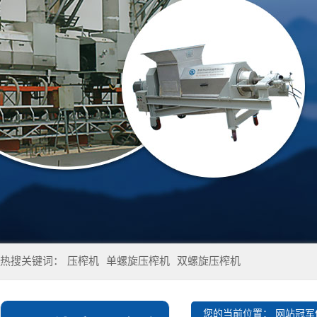
热搜关键词：
压榨机
单螺旋压榨机
双螺旋压榨机
您的当前位置：
网站冠军