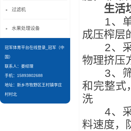
生活
过滤机
1、单螺
水果处理设备
成压榨层
2、采用
冠军体育平台在线登录_冠军（中
物理挤压
国）
联系人：娄经理
3、筛桶
手机：15893802688
和完整式
地址：新乡市牧野区王村镇李庄
村村北
洗
4、采用
料速度，