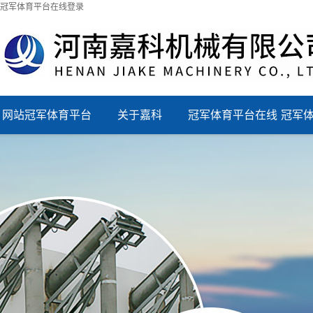
冠军体育平台在线登录
网站冠军体育平台
关于嘉科
冠军体育平台在线
冠军
在线登录
登录_冠军（中
国）