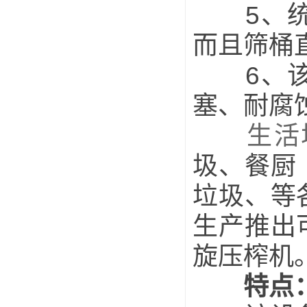
5、统一
而且筛桶
6、该设
塞、耐腐
生活
圾、餐厨
垃圾、等
生产推出
旋压榨机
特点