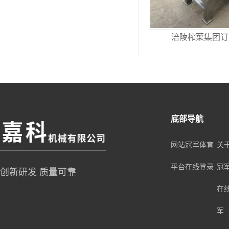
涪陵榨菜集团订
底部导航
网站冠军体育
关
平台在线登录
冠
创新研发 质量可靠
在
军