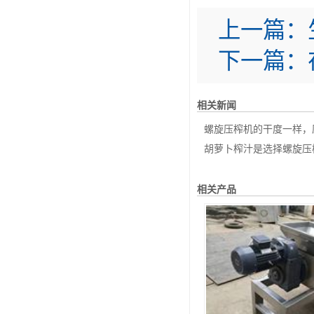
上一篇：
下一篇：
相关新闻
螺旋压榨机的干度一样，压
胡萝卜榨汁是选择螺旋压榨
相关产品