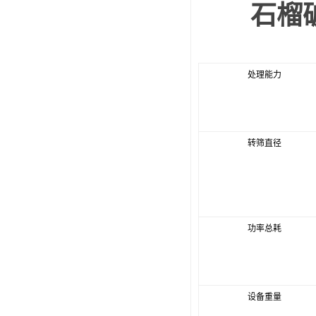
石榴
处理能力
转筛直径
功率总耗
设备重量