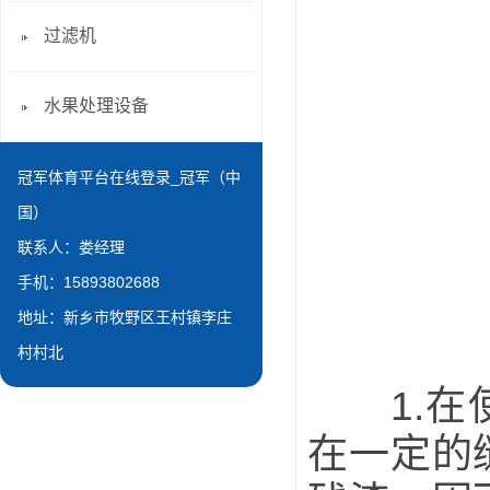
过滤机
水果处理设备
冠军体育平台在线登录_冠军（中
国）
联系人：娄经理
手机：15893802688
地址：新乡市牧野区王村镇李庄
村村北
1.在使
在一定的