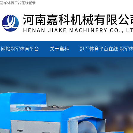
冠军体育平台在线登录
网站冠军体育平台
关于嘉科
冠军体育平台在线
冠军
在线登录
登录_冠军（中
国）