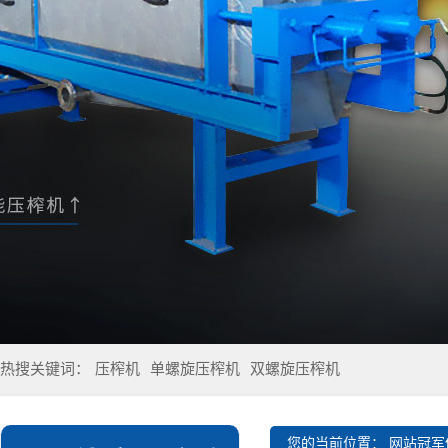
热搜关键词：
压榨机
单螺旋压榨机
双螺旋压榨机
您的当前位置：
网站冠军