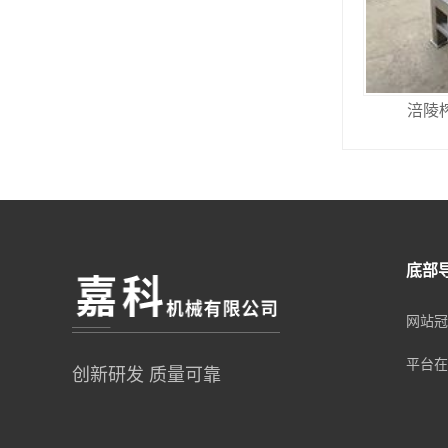
涪陵
底部
网站冠
平台在
创新研发 质量可靠