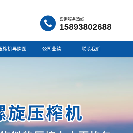
咨询服务热线
15893802688
压榨机导购图
公司业绩
联系我们