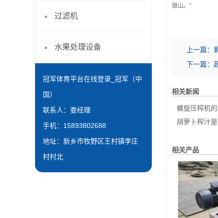
银山。”
过滤机
水果处理设备
上一篇：
下一篇：
冠军体育平台在线登录_冠军（中
相关新闻
国）
螺旋压榨机的
联系人：娄经理
胡萝卜榨汁是
手机：15893802688
地址：新乡市牧野区王村镇李庄
相关产品
村村北