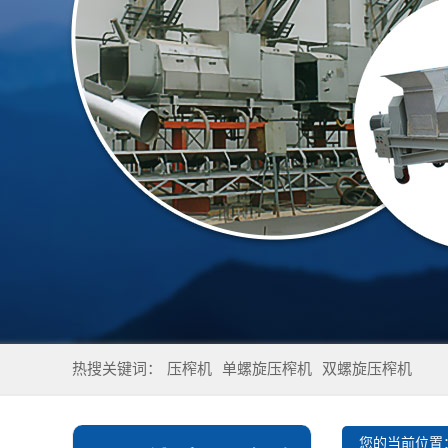
热搜关键词：
压榨机
单螺旋压榨机
双螺旋压榨机
您的当前位置