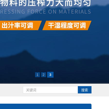
1
2
3