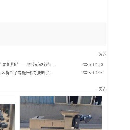
+ 更多
我们更加期待——继续砥砺前行...
2025-12-30
么折断了螺旋压榨机的叶片...
2025-12-04
+ 更多