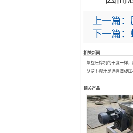
上一篇：
下一篇：
相关新闻
螺旋压榨机的干度一样，压
胡萝卜榨汁是选择螺旋压榨
相关产品