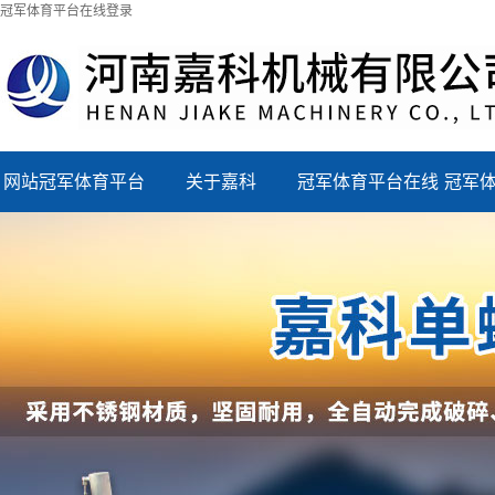
冠军体育平台在线登录
网站冠军体育平台
关于嘉科
冠军体育平台在线
冠军
在线登录
登录_冠军（中
国）