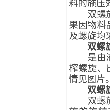
料的施压
双螺旋压
果因物料
及螺旋均
双螺
是由液压
榨螺旋、
情见图片
双螺
双螺旋压