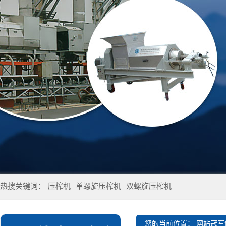
热搜关键词：
压榨机
单螺旋压榨机
双螺旋压榨机
您的当前位置：
网站冠军