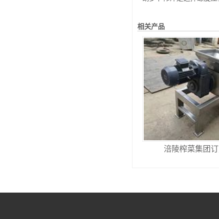
相关产品
涪陵榨菜集团订