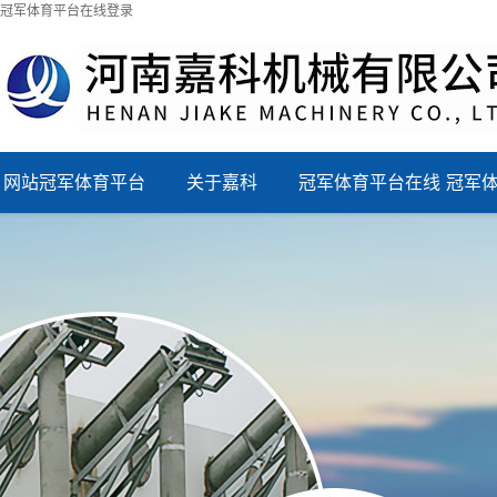
冠军体育平台在线登录
网站冠军体育平台
关于嘉科
冠军体育平台在线
冠军
在线登录
登录_冠军（中
国）