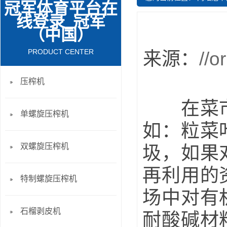
冠军体育平台在
线登录_冠军
（中国）
PRODUCT CENTER
来源：
//o
压榨机
在菜市场
单螺旋压榨机
如：粒菜
双螺旋压榨机
圾，如果
再利用的
特制螺旋压榨机
场中对有
石榴剥皮机
耐酸碱材