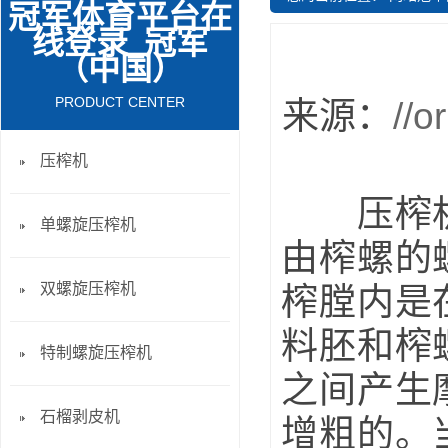
冠军体育平台在
线登录_冠军
（中国）
PRODUCT CENTER
来源：
//o
压榨机
压榨机在
单螺旋压榨机
由榨螺的
双螺旋压榨机
榨膛内是
料胚和榨
特制螺旋压榨机
之间产生
石榴剥皮机
增粗的。