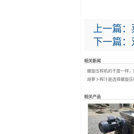
上一篇：
下一篇：
相关新闻
螺旋压榨机的干度一样，压
胡萝卜榨汁是选择螺旋压榨
相关产品