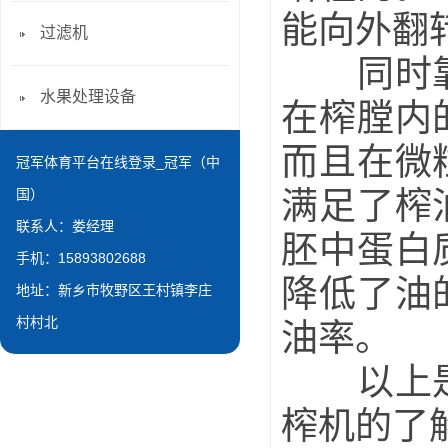
能向外翻
过滤机
同时靠近
水果处理设备
在榨膛内
而且在微
冠军体育平台在线登录_冠军（中
满足了榨
国）
联系人：娄经理
胚中蛋白
手机：15893802688
降低了油
地址：新乡市牧野区王村镇李庄
村村北
油率。
以上是使
榨机的了