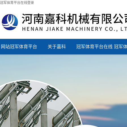
冠军体育平台在线登录
网站冠军体育平台
关于嘉科
冠军体育平台在线
冠军
在线登录
登录_冠军（中
国）